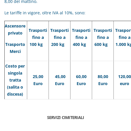
8,00 del mattino.
Le tariffe in vigore, oltre IVA al 10%, sono:
Ascensore
Trasporti
Trasporti
Trasporti
Trasporti
Traspor
privato
fino a
fino a
fino a
fino a
fino a
Trasporto
100 kg
200 kg
400 kg
600 kg
1.000 
Merci
Costo per
singola
25,00
45,00
60,00
80,00
120,00
tratta
Euro
Euro
Euro
Euro
euro
(salita o
discesa)
SERVIZI CIMITERIALI