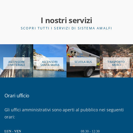
I nostri servizi
SCOPRI TUTTI I SERVIZI DI SISTEMA AMALFI
ASCENSORE
ASCENSORI
SCUOLA BUS
TRASPORTO
BA
IMITERIALE
SANTA MARIA
MERCI
Orari ufficio
Gli uffici amministrativi sono aperti al pubblico nei seguenti
orari:
LUN - VEN
08:30 - 12:30